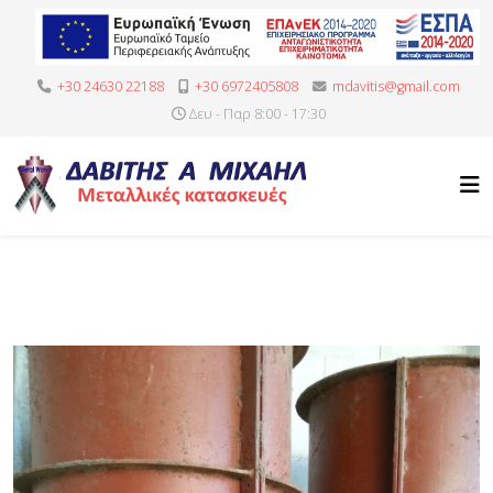
+30 24630 22188
+30 6972405808
mdavitis@gmail.com
Δευ - Παρ 8:00 - 17:30